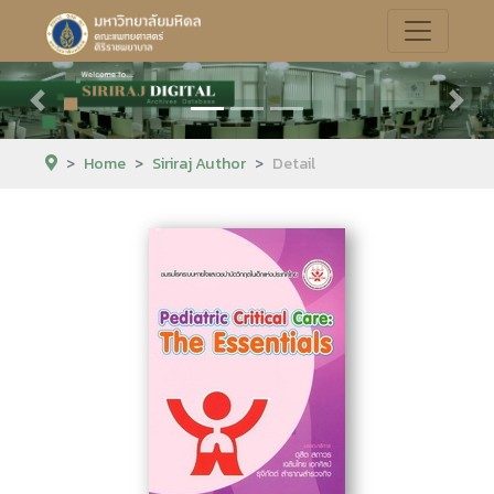
Previous
Next
Home
Siriraj Author
Detail