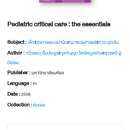
Pediatric critical care : the essentials
Subject :
เด็ก
#
สุขภาพและอนามัย
#
กุมารเวชศาสตร์
#
ภาวะฉุกเฉิน
Author :
กวีวรรณ ลิ้มประยูร
#
กุลกัญญา โชคไพบูลย์กิจ
#
สุวรรณี ผู้
มีธรรม
Publisher :
มหาวิทยาลัยมหิดล
Language :
th
Date :
2558
Collection :
Books