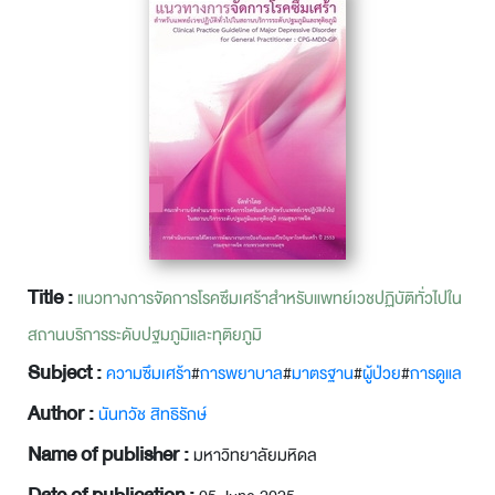
Title :
แนวทางการจัดการโรคซึมเศร้าสำหรับแพทย์เวชปฏิบัติทั่วไปใน
สถานบริการระดับปฐมภูมิและทุติยภูมิ
Subject :
ความซึมเศร้า
#
การพยาบาล
#
มาตรฐาน
#
ผู้ป่วย
#
การดูแล
Author :
นันทวัช สิทธิรักษ์
Name of publisher :
มหาวิทยาลัยมหิดล