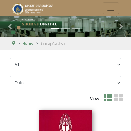
Previous
Next
Home
Siriraj Author
View: